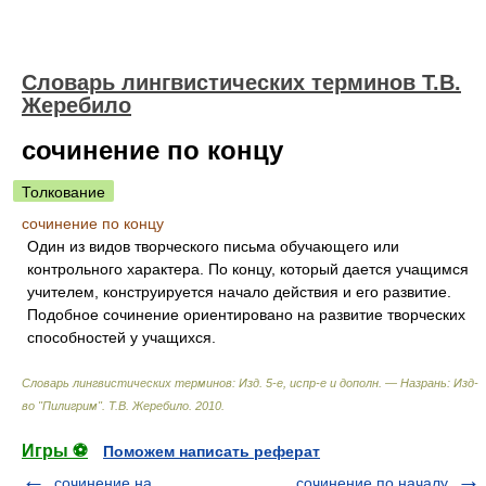
Словарь лингвистических терминов Т.В.
Жеребило
сочинение по концу
Толкование
сочинение по концу
Один из видов творческого письма обучающего или
контрольного характера. По концу, который дается учащимся
учителем, конструируется начало действия и его развитие.
Подобное сочинение ориентировано на развитие творческих
способностей у учащихся.
Словарь лингвистических терминов: Изд. 5-е, испр-е и дополн. — Назрань: Изд-
во "Пилигрим"
.
Т.В. Жеребило
.
2010
.
Игры ⚽
Поможем написать реферат
сочинение на
сочинение по началу