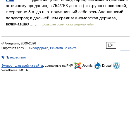
античному преданию, в 754/753 до н. э.) из группы поселений,
к середине 3 в. до н. э. подчинивший себе весь Апеннинский
полуостров; в дальнейшем средиземноморская держава,
включавшая… …
Большая советская энциклопедия
© Академик, 2000-2026
18+
Обратная связь:
Техподдержка
,
Реклама на сайте
👣 Путешествия
Экспорт словарей на сайты
, сделанные на PHP,
Joomla,
Drupal,
WordPress, MODx.