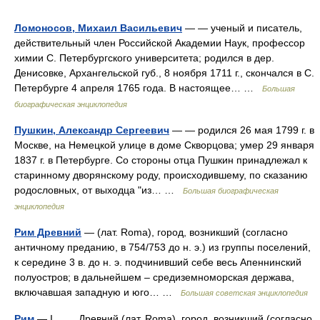
Ломоносов, Михаил Васильевич
— — ученый и писатель,
действительный член Российской Академии Наук, профессор
химии С. Петербургского университета; родился в дер.
Денисовке, Архангельской губ., 8 ноября 1711 г., скончался в С.
Петербурге 4 апреля 1765 года. В настоящее… …
Большая
биографическая энциклопедия
Пушкин, Александр Сергеевич
— — родился 26 мая 1799 г. в
Москве, на Немецкой улице в доме Скворцова; умер 29 января
1837 г. в Петербурге. Со стороны отца Пушкин принадлежал к
старинному дворянскому роду, происходившему, по сказанию
родословных, от выходца "из… …
Большая биографическая
энциклопедия
Рим Древний
— (лат. Roma), город, возникший (согласно
античному преданию, в 754/753 до н. э.) из группы поселений,
к середине 3 в. до н. э. подчинивший себе весь Апеннинский
полуостров; в дальнейшем ‒ средиземноморская держава,
включавшая западную и юго… …
Большая советская энциклопедия
Рим
— I Древний (лат. Roma), город, возникший (согласно