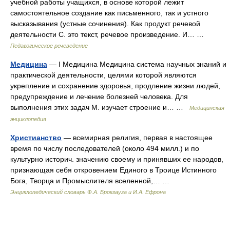
учебной работы учащихся, в основе которой лежит
самостоятельное создание как письменного, так и устного
высказывания (устные сочинения). Как продукт речевой
деятельности С. это текст, речевое произведение. И… …
Педагогическое речеведение
Медицина
— I Медицина Медицина система научных знаний и
практической деятельности, целями которой являются
укрепление и сохранение здоровья, продление жизни людей,
предупреждение и лечение болезней человека. Для
выполнения этих задач М. изучает строение и… …
Медицинская
энциклопедия
Христианство
— всемирная религия, первая в настоящее
время по числу последователей (около 494 милл.) и по
культурно историч. значению своему и принявших ее народов,
признающая себя откровением Единого в Троице Истинного
Бога, Творца и Промыслителя вселенной,… …
Энциклопедический словарь Ф.А. Брокгауза и И.А. Ефрона